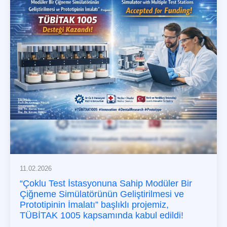
11.02.2026
“Çoklu Test İstasyonuna Sahip Modüler Bir
Çiğneme Simülatörünün Geliştirilmesi ve
Prototipinin İmalatı” başlıklı projemiz,
TÜBİTAK 1005 kapsamında kabul edildi!